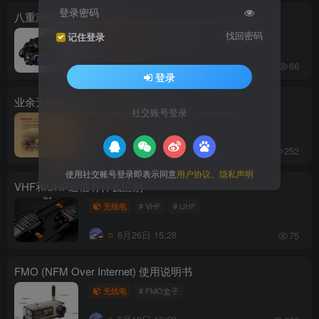
登录密码
八重洲FT-817中文说明书
找回密码
记住登录
电台说明书
# 八重洲FT-817
7月5日 16:36
66
登录
业余无线电的世纪演进与历史启迪
社交账号登录
无线电
# 业余无线电
7月1日 19:15
252
使用社交账号登录即表示同意
用户协议
、
隐私声明
VHF和UHF通信有什么区别
无线电
# VHF
# UHF
6月26日 15:28
75
FMO (NFM Over Internet) 使用说明书
无线电
# FMO盒子