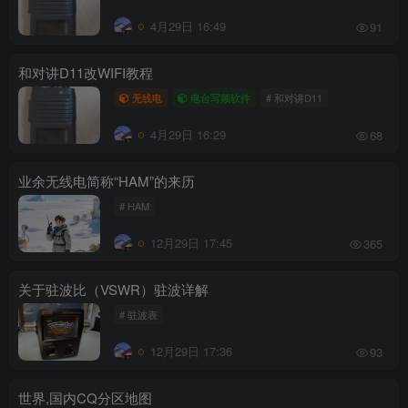
4月29日 16:49
91
和对讲D11改WIFI教程
无线电
电台写频软件
# 和对讲D11
4月29日 16:29
68
业余无线电简称“HAM”的来历
# HAM
12月29日 17:45
365
关于驻波比（VSWR）驻波详解
# 驻波表
12月29日 17:36
93
世界,国内CQ分区地图