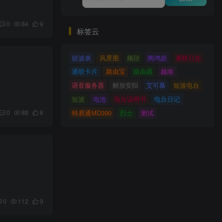
0
84
9
标签云
驻波表
风景图
频段
陶鸿勋
通联日志
通联卡片
路由宝
路由器
越南
语音服务器
解放安阳
艾可慕
短波电台
短波
电池
电台说明书
电台日记
0
88
8
特易通MD390
烈士
测试
0
112
9