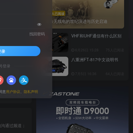
244人已阅读
业余无线电的世纪演进与历史启迪
找回密码
VHF和UHF通信有什么区别
TOP2
0
64
11
6月26日 15:28
75人已阅读
登录
八重洲FT-817中文说明书
TOP3
号登录
时代见证者，为
7月5日 16:36
64人已阅读
同意
用户协议
、
隐私声明
0
244
15
的沟通过频道；