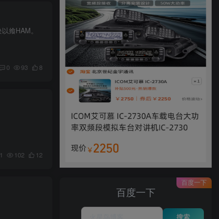
以飨HAM。
0
93
8
1
102
12
百度一下
百度一下
搜索