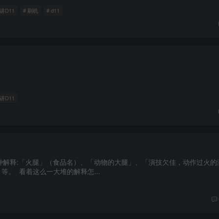
讲D11
# 刷机
# d11
讲D11
种解释:「火腿」（食品名）、「动物的大腿」、「演技欠佳，动作过火的
。 看着这么一大堆的解释怎...