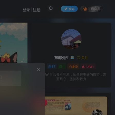
发布
开通会员
登录
注册
东郭先生
关注
87
1
849
1.4W+
做最好的自己并不容易，这是很美好的愿望，需
要耐心、坚持和毅力
TOP1