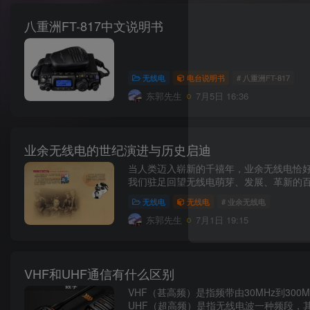
八重洲FT-817中文说明书
无线电
电台说明书
# 八重洲FT-817
东郭先生
7月5日 16:36
业余无线电的世纪演进与历史启迪
当人类迈入崭新的千禧年，业余无线电恰
我们驻足回望无线电萌芽、发展、革新的百
无线电
无线电
# 业余无线电
东郭先生
7月1日 19:15
VHF和UHF通信有什么区别
VHF（甚高频）是指频带由30MHz到3
UHF（超高频）是指无线电波一种频段，其频率