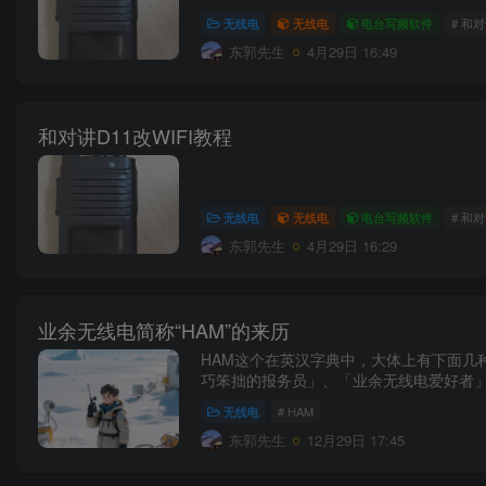
无线电
无线电
电台写频软件
# 和对
东郭先生
4月29日 16:49
和对讲D11改WIFI教程
无线电
无线电
电台写频软件
# 和对
东郭先生
4月29日 16:29
业余无线电简称“HAM”的来历
HAM这个在英汉字典中，大体上有下面几
巧笨拙的报务员」、「业余无线电爱好者」等
无线电
# HAM
东郭先生
12月29日 17:45