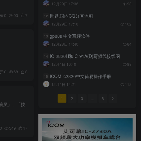
12月29日 17:36
93
0
90
7
世界,国内CQ分区地图
12
12月29日 17:18
102
gp88s 中文写频软件
13
12月28日 14:40
84
IC-2820H和IC-91A(D)写频线接线图
14
12月4日 16:40
88
0
68
8
ICOM ic2820中文简易操作手册
15
12月4日 14:21
112
1
2
3
…
6
演员」、「技
0
349
17