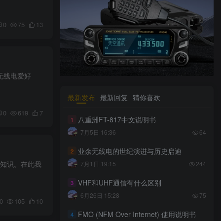
0
75
13
余无线电爱好
最新发布
最新回复
猜你喜欢
0
619
7
八重洲FT-817中文说明书
1
7月5日 16:36
64
业余无线电的世纪演进与历史启迪
2
更多知识。在此我
7月1日 19:15
244
VHF和UHF通信有什么区别
3
6月26日 15:28
75
0
105
10
FMO (NFM Over Internet) 使用说明书
4