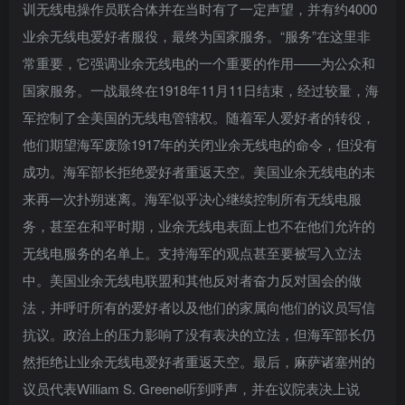
训无线电操作员联合体并在当时有了一定声望，并有约4000
业余无线电爱好者服役，最终为国家服务。“服务”在这里非
常重要，它强调业余无线电的一个重要的作用——为公众和
国家服务。一战最终在1918年11月11日结束，经过较量，海
军控制了全美国的无线电管辖权。随着军人爱好者的转役，
他们期望海军废除1917年的关闭业余无线电的命令，但没有
成功。海军部长拒绝爱好者重返天空。美国业余无线电的未
来再一次扑朔迷离。海军似乎决心继续控制所有无线电服
务，甚至在和平时期，业余无线电表面上也不在他们允许的
无线电服务的名单上。支持海军的观点甚至要被写入立法
中。美国业余无线电联盟和其他反对者奋力反对国会的做
法，并呼吁所有的爱好者以及他们的家属向他们的议员写信
抗议。政治上的压力影响了没有表决的立法，但海军部长仍
然拒绝让业余无线电爱好者重返天空。最后，麻萨诸塞州的
议员代表William S. Greene听到呼声，并在议院表决上说