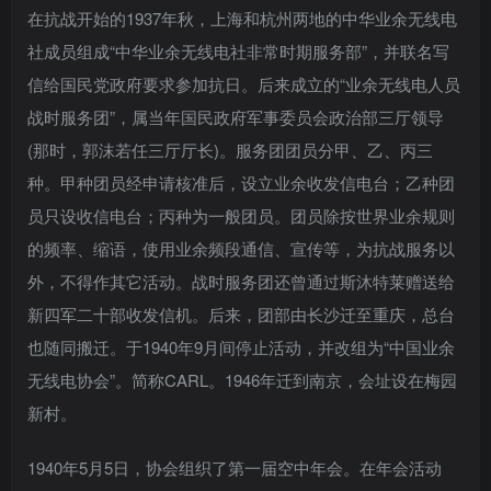
在抗战开始的1937年秋，上海和杭州两地的中华业余无线电
社成员组成“中华业余无线电社非常时期服务部”，并联名写
信给国民党政府要求参加抗日。后来成立的“业余无线电人员
战时服务团”，属当年国民政府军事委员会政治部三厅领导
(那时，郭沫若任三厅厅长)。服务团团员分甲、乙、丙三
种。甲种团员经申请核准后，设立业余收发信电台；乙种团
员只设收信电台；丙种为一般团员。团员除按世界业余规则
的频率、缩语，使用业余频段通信、宣传等，为抗战服务以
外，不得作其它活动。战时服务团还曾通过斯沐特莱赠送给
新四军二十部收发信机。后来，团部由长沙迁至重庆，总台
也随同搬迁。于1940年9月间停止活动，并改组为“中国业余
无线电协会”。简称CARL。1946年迁到南京，会址设在梅园
新村。
1940年5月5日，协会组织了第一届空中年会。在年会活动