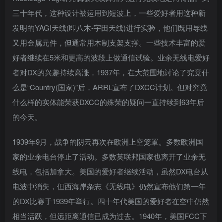
三十年代，这种设计被运用到短波上，一些爱好者用这种新
发明的YAGI天线(即八木-宇田天线)进行实验，他们既用导线
又用金属元件，但通常用木制支架支撑。一些技术丰富的爱
好者继续在5米和更高的波段上做通信试验。业余无线电爱好
者对DX的兴趣持续高涨，1937年，在大范围地讨论了究竟什
么是“Country(国家)”后，ARRL宣布了DXCC计划。但对究竟
什么样的实体能荣获DXCC的殊荣的疑问一直持续到63年后
的今天。
1939年9月，战争的阴云再次在欧洲上空笼罩。多数欧洲国
家的业余电台停止了活动。多数英联邦国家也离开了业余无
线电，包括加拿大。美国的爱好者继续活动，虽然DX电台从
电波中消失，但西海岸杂志《无线电》仍然宣布他们第一年
的DX比赛于1939年举行。四十年代美国的爱好者在空中仍然
相当活跃，但远距离通信已成为过去。1940年，美国FCC下