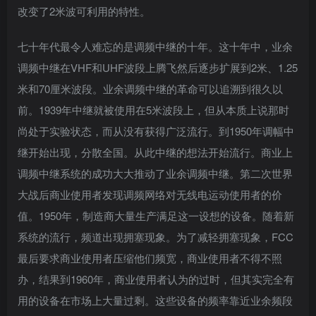
改变了2米波可利用的特性。
登录密码
找回密码
记住登录
七十年代最令人难忘的是调频中继的十年。这十年中，业余
调频中继在VHF和UHF波段上腾飞然后逐步扩展到2米、1.25
登录
米和70厘米波段。业余调频中继的革命可以追溯到很久以
前。1939年中继就被使用在5米波段上，但从本质上说那时
社交账号登录
尚处于实验状态，而从没有获得广泛流行。到1950年调幅中
继开始出现，分散全国。从此中继的想法开始流行。商业上
调频中继系统的成功大大推动了业余调频中继。第二次世界
使用社交账号登录即表示同意
用户协议
、
隐私声明
大战后商业使用者发现调频网络对无线电运动使用者的价
值。1950年，制造商大量生产满足这一设想的设备。随着新
系统的流行，频道出现拥塞现象。为了减轻拥塞现象，FCC
最后要求商业使用者压缩他们频宽，商业使用者不得不照
办，结果到1960年，商业使用者认为的过时，但其实完全有
用的设备在市场上大量过剩。这些设备的频率靠近业余频段