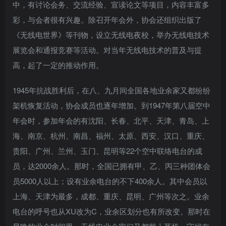
中，有讨论会务、交流经验、宣读论文等项目，内容丰富多
彩，与会者很有兴趣。除召开年会外，协会还组织出版了
《无线电世界》等刊物，设立无线电夜校，举办无线电技术
展览会和通报竞赛等活动。对当年无线电技术的普及与提
高，起了一定的推动作用。
1945年抗战胜利后，在八、九月间全国各地业余家又都纷纷
架机恢复活动，协会成员也逐年增加。到1947年第八届空中
年会时，参加年会的有沈阳、长春、北平、天津、青岛、上
海、南京、杭州、南昌、福州、太原、西安、汉口、重庆、
贵阳、广州、兰州、玉门、昆明等22个空中联络电台的成
员，达2000余人。那时，全国已拥有甲、乙、丙三种团体会
员5000人以上；设有业余电台的不下400余人。其中会员以
上海、天津为最多，成都、重庆、昆明、广州等次之。业余
电台的呼号也从XU改为C，业余区划分也有所改变。那时在