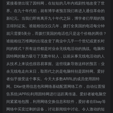
紧接着便出现了因特网，在短短的几年内戏剧性地改变了世
界。在九十年代初，就有博学者预言我们将进入通信革命的
新纪元。当我们即将离开九十年代之际，博学者们早期的预
言得到证实。谁能相信仅仅几年，拨打全美国的电话每分钟
就只需要5美分，而拨打英国的电话也只是这个价格的两倍？
谁能相信万维网的出现改变了商业中几乎一个世纪或更长时
间的模式？所有这些都是对业余无线电活动的挑战。电脑和
因特网的魅力吸引了无数年轻人，以前从事无线电活动的人
从技术上来说也很容易掌握。这些现象导致这样的预言：业
余无线电走向末日，取而代之的是电脑特别是因特网。爱好
者似乎接受这个事实。今天大多数ARRL的成员使用因特
网。DXer使用信息包和网络基础配置网络工作，自动位置报
告系统(APRS)利用因特网进行远距离传递。爱好者被电脑空
间紧紧地包围，利用网络交换信息和软件，爱好者在Ebay等
网络中买卖过剩的设备，讨论新闻组中讨论。令人激动的短