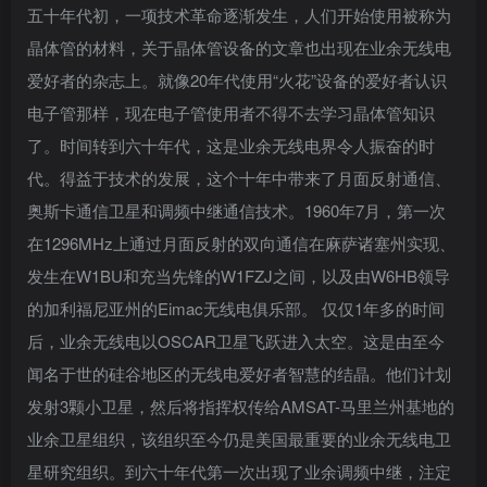
五十年代初，一项技术革命逐渐发生，人们开始使用被称为
晶体管的材料，关于晶体管设备的文章也出现在业余无线电
爱好者的杂志上。就像20年代使用“火花”设备的爱好者认识
电子管那样，现在电子管使用者不得不去学习晶体管知识
了。时间转到六十年代，这是业余无线电界令人振奋的时
代。得益于技术的发展，这个十年中带来了月面反射通信、
奥斯卡通信卫星和调频中继通信技术。1960年7月，第一次
在1296MHz上通过月面反射的双向通信在麻萨诸塞州实现、
发生在W1BU和充当先锋的W1FZJ之间，以及由W6HB领导
的加利福尼亚州的Eimac无线电俱乐部。 仅仅1年多的时间
登录
后，业余无线电以OSCAR卫星飞跃进入太空。这是由至今
闻名于世的硅谷地区的无线电爱好者智慧的结晶。他们计划
没有账号？立即注册
发射3颗小卫星，然后将指挥权传给AMSAT-马里兰州基地的
业余卫星组织，该组织至今仍是美国最重要的业余无线电卫
用户名/手机号/邮箱
星研究组织。到六十年代第一次出现了业余调频中继，注定