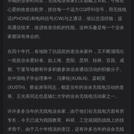
早晚的业余时间里，无线电业余家们又都戴上耳机，守候在
心爱的收发信机旁，抓住每一个远方CQ呼叫信号，用无线电
话(PHONE)和电码信号(CW)与之通话，借以交流经验，提
高通信技术，改进收发信机的性能。这种乐趣是每一个业余
家都深有体会的。
在四十年代，各地除了抗战前的老业余家外，又不断涌现出
一批批业余爱好者。如上海、贵阳、昆明、桂林、宜昌、成
都、宁厦等地都有许多积极参加业余通信活动的积极分子。
在中国电子学会理事中，冯秉铨(XU6LN)、孟昭英
(XU5TH)、蔡金涛等同志，都是当年的业余无线电活动的老
将。王光美同志也是辅仁大学的业余无线电活动家之一。
许许多多当年的无线电业余家，由于他们在无线电方面有所
专长，今天已成为我国教育、科研、工交或国防战线上的技
术骨干。由于几十年情况的变迁，还有许多当年的业余无线