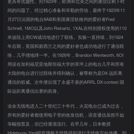
更具有优越性。到1923年，欧洲和北美之间的通信仅剩下时
间的问题了。经过精心准备和辛勤的劳动，最终于1923年11
月27日法国的电台8AB和美国康涅狄格州的爱好者Fred
Schnell, 1MO以及John Reinartz, 1XAL在特别授权使用的110
米波段上用CW成功地进行了联络。实验一直持续，到1924
年后期，英国和新西兰之间的爱好者也成功地进行了通信联
络，几乎绕地球一半。在1926年，Brandon Wentworth, 6OI
用设在加利福尼亚地斯坦福大学的草坪上的电台几乎和所有
大陆的电台进行过联络并得到确认，被尊称为是DX-远距离
通信的权威。次年便出现了永盛不衰的ARRL DX-contest 国
际远距离通信比赛的前身。
业余无线电进入二十世纪三十年代，火花电台已成为过去，
所有的爱好者都使用电子管的收发信机，语音通信虽然不如
等幅报普及，但已经逐渐流行。在早几年，日本教授
Hidetsugu Yagi研究偶极天线阵排列进行无线电定向传播。到