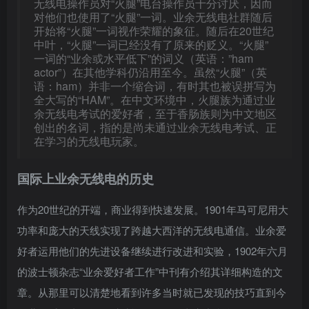
无线电操作员对“火腿”电台操作员十分讨厌，因而
对他们也使用了“火腿”一词。业余无线电社群随后
开始将“火腿”一词视作荣耀的象征。随后在20世纪
中叶，“火腿”一词已经没有了原来的贬义。“火腿”
一词的“业余或水平低下”的词义（英语：”ham
actor”）在其他学科仍沿用至今。虽然“火腿”（英
语：ham）并非一个缩合词，有时其也被误拼写为
全大写的“HAM”。在中文环境中，火腿族为通过业
余无线电考试的爱好者，至于香肠族则为中文地区
创出的名词，指的是尚未通过业余无线电考试、正
在学习的无线电玩家。
国际上业余无线电的历史
作为20世纪的开端，商业得到快速发展。1901年马可尼用大
功率和庞大的天线实现了跨越大西洋的无线电通信。业余爱
好者运用他们的先进设备继续进行改进和实验，1902年六月
的波士顿杂志“业余爱好者工作”中刊有介绍其详细构造的文
章。从那里可以清楚地看到许多当时就已发现的技巧直到今