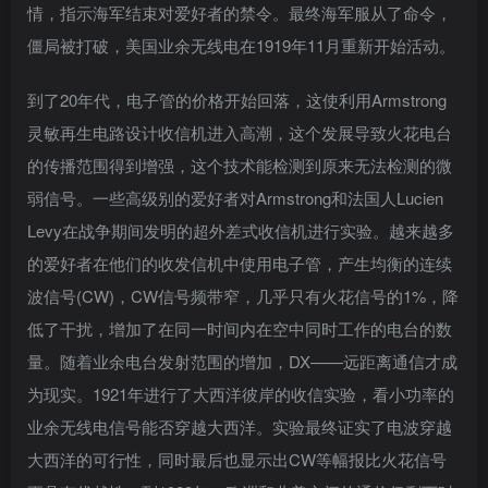
情，指示海军结束对爱好者的禁令。最终海军服从了命令，
僵局被打破，美国业余无线电在1919年11月重新开始活动。
到了20年代，电子管的价格开始回落，这使利用Armstrong
灵敏再生电路设计收信机进入高潮，这个发展导致火花电台
的传播范围得到增强，这个技术能检测到原来无法检测的微
弱信号。一些高级别的爱好者对Armstrong和法国人Lucien
Levy在战争期间发明的超外差式收信机进行实验。越来越多
的爱好者在他们的收发信机中使用电子管，产生均衡的连续
波信号(CW)，CW信号频带窄，几乎只有火花信号的1%，降
低了干扰，增加了在同一时间内在空中同时工作的电台的数
量。随着业余电台发射范围的增加，DX——远距离通信才成
为现实。1921年进行了大西洋彼岸的收信实验，看小功率的
业余无线电信号能否穿越大西洋。实验最终证实了电波穿越
大西洋的可行性，同时最后也显示出CW等幅报比火花信号