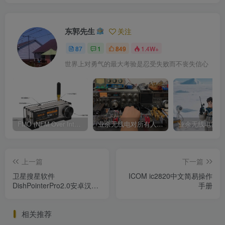
东郭先生
关注
87
1
849
1.4W+
世界上对勇气的最大考验是忍受失败而不丧失信心
FMO (NFM Over Internet) 使用说明书
业余无线电对所有人来说都是一种迷人的爱好
上一篇
下一篇
卫星搜星软件
ICOM ic2820中文简易操作
DishPointerPro2.0安卓汉化
手册
版
相关推荐