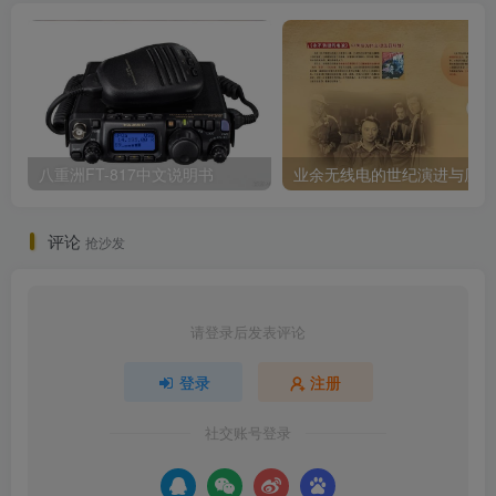
八重洲FT-817中文说明书
业
评论
抢沙发
请登录后发表评论
登录
注册
社交账号登录