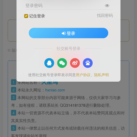
登录密码
找回密码
记住登录
此处内容已隐藏，请评论后刷新页面查看.
登录
社交账号登录
©
版权声明
文章版权声
明
使用社交账号登录即表示同意
用户协议
、
隐私声明
火星鸟
1
本网站名称：
2
本站永久网址：
hxniao.com
3
本网站的文章部分内容可能来源于网络，仅供大家学习与参
考，如有侵权，请联系站长 QQ
314181378
进行删除处理。
4
本站一切资源不代表本站立场，并不代表本站赞同其观点和对
其真实性负责。
5
本站一律禁止以任何方式发布或转载任何违法的相关信息，访
客发现请向站长举报