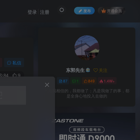
发布
开通会员
登录
注册
私信
东郭先生
关注
84
9
87
1
849
1.4W+
凡是我相信的，我都做了；凡是我做了的事，都
是全身心地投入去做的