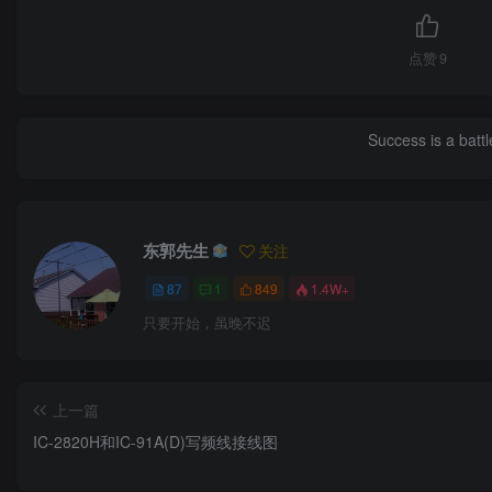
点赞
9
Success is a bat
东郭先生
关注
87
1
849
1.4W+
只要开始，虽晚不迟
上一篇
IC-2820H和IC-91A(D)写频线接线图