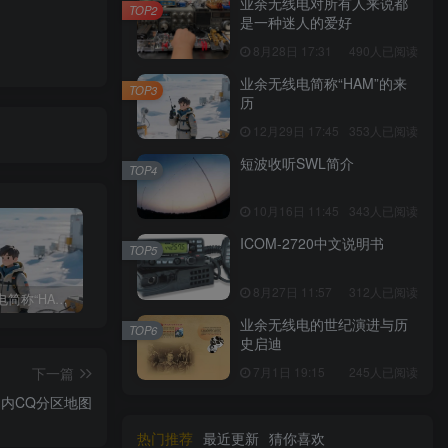
业余无线电对所有人来说都
TOP2
是一种迷人的爱好
8月28日 17:31
490人已阅读
业余无线电简称“HAM”的来
TOP3
历
12月29日 17:45
353人已阅读
短波收听SWL简介
TOP4
10月16日 11:45
343人已阅读
ICOM-2720中文说明书
TOP5
8月27日 11:57
312人已阅读
业余无线电简称“HAM”的来历
短波收听SWL简介
ICOM-2720中文说明书
业余无线电的世纪演进与历
TOP6
史启迪
7月1日 19:15
245人已阅读
下一篇
国内CQ分区地图
热门推荐
最近更新
猜你喜欢