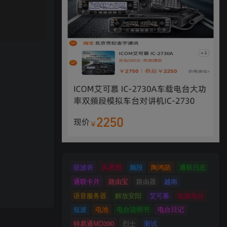
驻波表
风景图
频段
陶鸿勋
通联日志
通联卡片
路由宝
路由器
越南
语音服务器
解放安阳
艾可慕
短波电台
短波
电池
电台说明书
电台日记
特易通MD390
烈士
测试