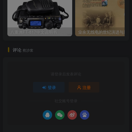
八重洲FT-817中文说明书
业
评论
抢沙发
请登录后发表评论
登录
注册
社交账号登录