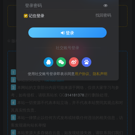
登录密码
找回密码
此处内容已隐藏，请付费后查看
记住登录
登录
©
版权声明
文章版权声
社交账号登录
明
火星鸟
1
本网站名称：
使用社交账号登录即表示同意
用户协议
、
隐私声明
2
本站永久网址：
hxniao.com
3
本网站的文章部分内容可能来源于网络，仅供大家学习与参
考，如有侵权，请联系站长 QQ
314181378
进行删除处理。
4
本站一切资源不代表本站立场，并不代表本站赞同其观点和对
其真实性负责。
5
本站一律禁止以任何方式发布或转载任何违法的相关信息，访
客发现请向站长举报
6
本站资源大多存储在云盘，如发现链接失效，请联系我们我们