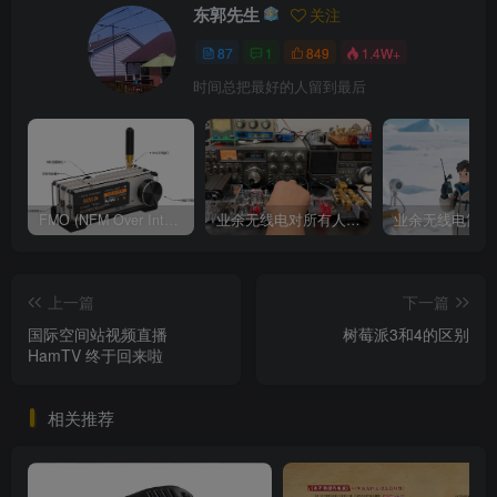
东郭先生
关注
87
1
849
1.4W+
时间总把最好的人留到最后
FMO (NFM Over Internet) 使用说明书
业余无线电对所有人来说都是一种迷人的爱好
上一篇
下一篇
国际空间站视频直播
树莓派3和4的区别
HamTV 终于回来啦
相关推荐