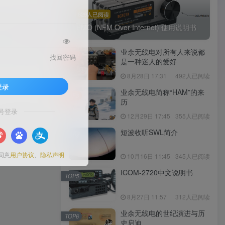
629人已阅读
FMO (NFM Over Internet) 使用说明书
业余无线电对所有人来说都
TOP2
找回密码
是一种迷人的爱好
8月28日 17:31
492人已阅读
登录
业余无线电简称“HAM”的来
TOP3
历
号登录
12月29日 17:45
355人已阅读
0
92
6
短波收听SWL简介
TOP4
同意
用户协议
、
隐私声明
10月16日 11:45
345人已阅读
ICOM-2720中文说明书
TOP5
8月27日 11:57
312人已阅读
业余无线电的世纪演进与历
TOP6
史启迪