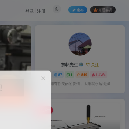
发布
开通会员
登录
注册
东郭先生
关注
87
1
849
1.4W+
拥有你美丽的爱情，太阳就永远明媚
TOP1