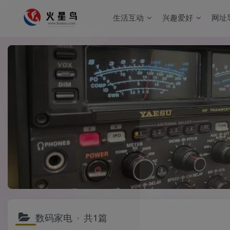
生活互动
兴趣爱好
网址
数码家电
共1篇