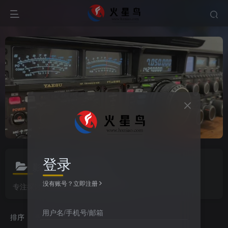
登录
影音娱乐
共0篇
没有账号？立即注册
专注探讨音乐,电影,电视剧为话题的专区！
用户名/手机号/邮箱
排序
更新
浏览
点赞
评论