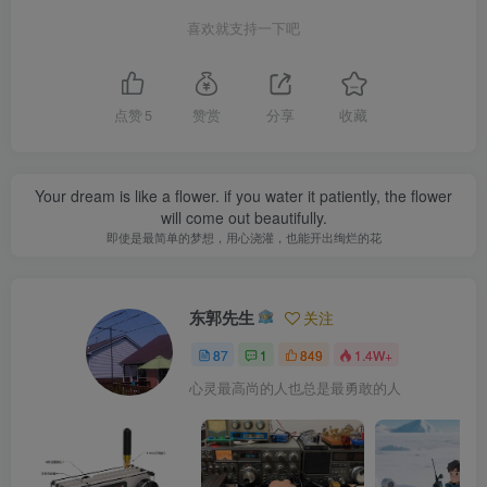
喜欢就支持一下吧
点赞
5
赞赏
分享
收藏
Your dream is like a flower. if you water it patiently, the flower
will come out beautifully.
即使是最简单的梦想，用心浇灌，也能开出绚烂的花
东郭先生
关注
87
1
849
1.4W+
心灵最高尚的人也总是最勇敢的人