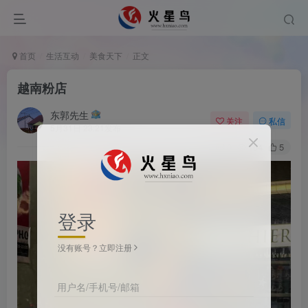
首页
生活互动
美食天下
正文
越南粉店
东郭先生
关注
私信
5月31日 23:21发布
0
164
5
登录
没有账号？立即注册
用户名/手机号/邮箱