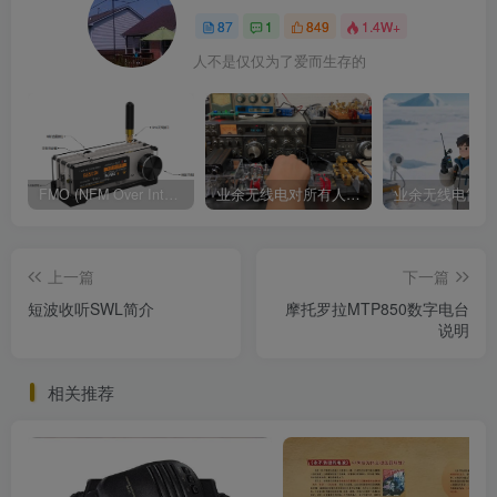
87
1
849
1.4W+
人不是仅仅为了爱而生存的
FMO (NFM Over Internet) 使用说明书
业余无线电对所有人来说都是一种迷人的爱好
上一篇
下一篇
短波收听SWL简介
摩托罗拉MTP850数字电台
说明
相关推荐