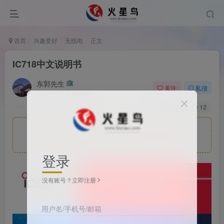
首页
兴趣爱好
无线电
正文
IC718中文说明书
东郭先生
关注
私信
11月11日 16:08发布
0
109
12
此处内容已隐藏，请评论后刷新页面查看.
登录
没有账号？立即注册
用户名/手机号/邮箱