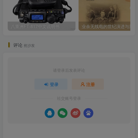
八重洲FT-817中文说明书
业
评论
抢沙发
请登录后发表评论
登录
注册
社交账号登录