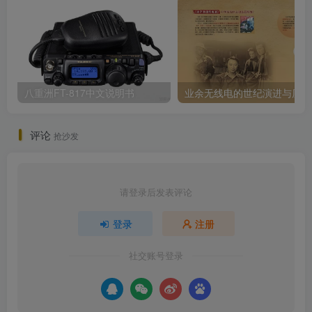
八重洲FT-817中文说明书
业
评论
抢沙发
请登录后发表评论
登录
注册
社交账号登录