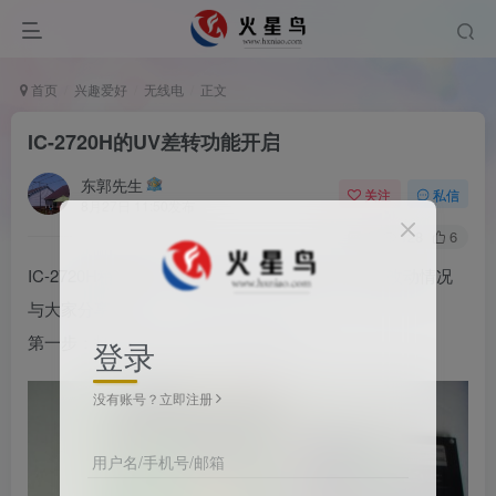
首页
兴趣爱好
无线电
正文
IC-2720H的UV差转功能开启
东郭先生
关注
私信
8月27日 11:50发布
0
128
6
IC-2720H稍加改动，就能实现UV差转功能。现将改动情况
与大家分享。
第一步：打开机盖，找到CPU集电块。
登录
没有账号？立即注册
用户名/手机号/邮箱