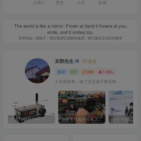
点赞
5
赞赏
分享
收藏
The world is like a mirror: Frown at itand it frowns at you;
smile, and it smiles too.
世界犹如一面镜子：朝它皱眉它就朝你皱眉，朝它微笑它也吵你微笑
东郭先生
关注
87
1
849
1.4W+
人生很简单，做了决定就不要后悔
FMO (NFM Over Internet) 使用说明书
业余无线电对所有人来说都是一种迷人的爱好