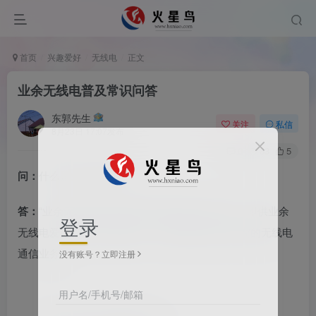
首页
兴趣爱好
无线电
正文
业余无线电普及常识问答
东郭先生
关注
私信
8月23日 17:07发布
0
83
5
问：
什么是业余无线电？
答：
“业余无线电”通常就是指无线电的业余业务，即供业余
登录
无线电爱好者进行自我训练、相互通信和技术研究的无线电
通信业务。
没有账号？立即注册
用户名/手机号/邮箱