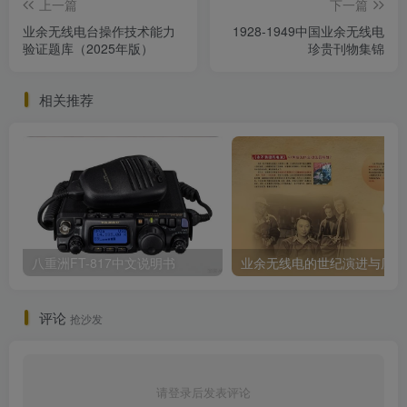
上一篇
下一篇
业余无线电台操作技术能力
1928-1949中国业余无线电
验证题库（2025年版）
珍贵刊物集锦
相关推荐
八重洲FT-817中文说明书
业
评论
抢沙发
请登录后发表评论