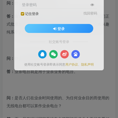
问：
什么是业余无线电爱好者？
登录密码
找回密码
记住登录
答：
业余无线电爱好者就是指经过各国政府电信主管部门正
式批准发射业余电波的、对无线电技术有兴趣的人，其兴趣
登录
纯系个人爱好而不涉及谋取利润。
社交账号登录
问：
什么是业余电台？
使用社交账号登录即表示同意
用户协议
、
隐私声明
答：
业余电台就是用于业余业务的电台。
问：
是否人们在业余时间使用的、为任何业余目的而使用的
无线电台都可以算作业余电台？